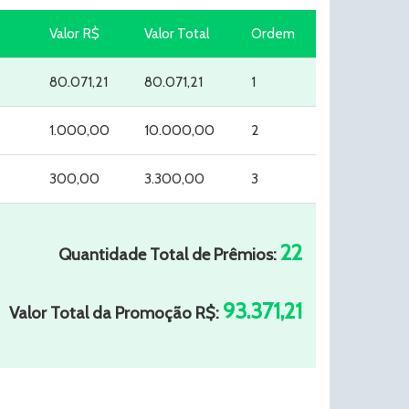
Valor R$
Valor Total
Ordem
80.071,21
80.071,21
1
1.000,00
10.000,00
2
300,00
3.300,00
3
22
Quantidade Total de Prêmios:
93.371,21
Valor Total da Promoção R$: