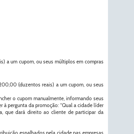
ais) a um cupom, ou seus múltiplos em compras
$ 200,00 (duzentos reais) a um cupom, ou seus
eencher o cupom manualmente, informando seus
 à pergunta da promoção: “Qual a cidade líder
que dará direito ao cliente de participar da
ribuição espalhados pela cidade nas empresas