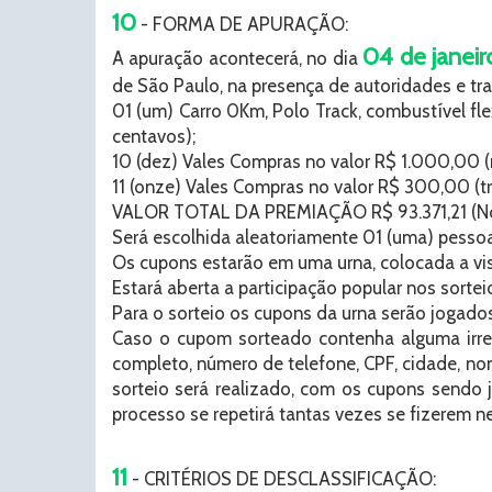
10
- FORMA DE APURAÇÃO:
04 de janei
A apuração acontecerá, no dia
de São Paulo, na presença de autoridades e tr
01 (um) Carro 0Km, Polo Track, combustível fle
centavos);
10 (dez) Vales Compras no valor R$ 1.000,00 (m
11 (onze) Vales Compras no valor R$ 300,00 (t
VALOR TOTAL DA PREMIAÇÃO R$ 93.371,21 (Noven
Será escolhida aleatoriamente 01 (uma) pessoa 
Os cupons estarão em uma urna, colocada a vis
Estará aberta a participação popular nos sort
Para o sorteio os cupons da urna serão jogados
Caso o cupom sorteado contenha alguma irre
completo, número de telefone, CPF, cidade, n
sorteio será realizado, com os cupons sendo j
processo se repetirá tantas vezes se fizerem 
11
- CRITÉRIOS DE DESCLASSIFICAÇÃO: