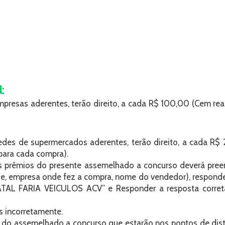
:
mpresas aderentes, terão direito, a cada R$ 100,00 (Cem re
edes de supermercados aderentes, terão direito, a cada R
para cada compra).
 aos prêmios do presente assemelhado a concurso deverá pr
de, empresa onde fez a compra, nome do vendedor), responder
TAL FARIA VEICULOS ACV” e Responder a resposta correta, 
 incorretamente.
 do assemelhado a concurso que estarão nos pontos de dist