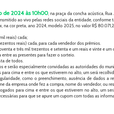
ro de 2024 às 10h00
, na praça da concha acústica, Ru
ansmitido ao vivo pelas redes sociais da entidade, conforme 
x, na cor preta, ano 2024, modelo 2025, no valor R$ 80.071,21
il reais) cada;
rezentos reais) cada, para cada vendedor dos prêmios.
ta e três mil trezentos e setenta e um reais e vinte e um 
entre as presentes para fazer o sorteio.
ta de todos.
eios e serão especialmente convidadas as autoridades do mu
 para cima e entre os que estiverem no alto, um será recolhid
gularidade, como o preenchimento, ausência de dados a 
ome da empresa onde fez a compra, nome do vendedor, ou res
ogados para cima e entre os que estiverem no alto, um será
necessárias para que se apure um cupom com todas as informa