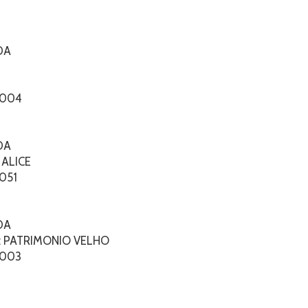
DA
-004
DA
 ALICE
051
DA
o: PATRIMONIO VELHO
-003