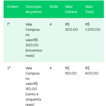
Ordem
Descrição
Qtde
Valor
Valor
do prêmio
Unitário
Total
1º
Vale
4
R$
R$
Compras
300,00
1.200,00
no
valorR$
300,00
(trezentos
reais)
2º
Vale
4
R$
R$
Compras
150,00
600,00
no
valorR$
150,00
(cento e
cinquenta
reais)