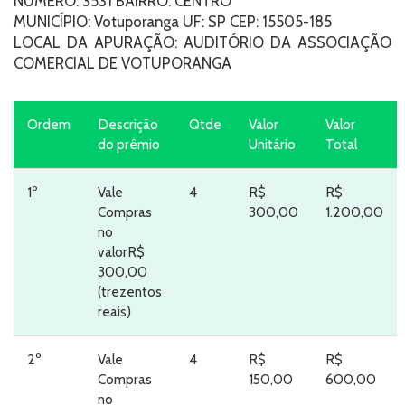
NÚMERO: 3531 BAIRRO: CENTRO
MUNICÍPIO: Votuporanga UF: SP CEP: 15505-185
LOCAL DA APURAÇÃO: AUDITÓRIO DA ASSOCIAÇÃO
COMERCIAL DE VOTUPORANGA
Ordem
Descrição
Qtde
Valor
Valor
do prêmio
Unitário
Total
1º
Vale
4
R$
R$
Compras
300,00
1.200,00
no
valorR$
300,00
(trezentos
reais)
2º
Vale
4
R$
R$
Compras
150,00
600,00
no