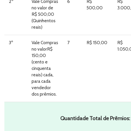
2º
Vale Compras
6
R$
R$
no valor de
500,00
3.000
R$ 500,00
(Quinhentos
reais)
3º
Vale Compras
7
R$ 150,00
R$
no valorR$
1.050
150,00
(cento e
cinquenta
reais) cada,
para cada
vendedor
dos prêmios.
Quantidade Total de Prêmios: