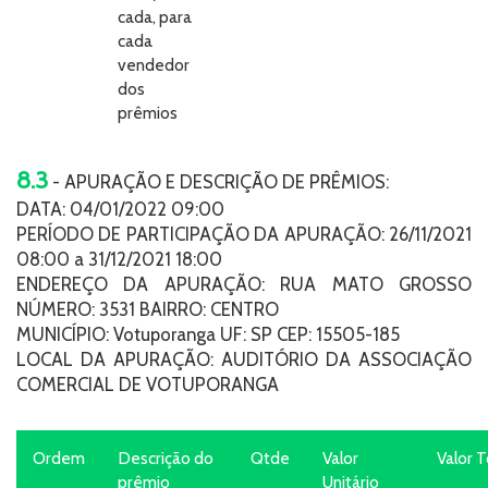
cada, para
cada
vendedor
dos
prêmios
8.3
- APURAÇÃO E DESCRIÇÃO DE PRÊMIOS:
DATA: 04/01/2022 09:00
PERÍODO DE PARTICIPAÇÃO DA APURAÇÃO: 26/11/2021
08:00 a 31/12/2021 18:00
ENDEREÇO DA APURAÇÃO: RUA MATO GROSSO
NÚMERO: 3531 BAIRRO: CENTRO
MUNICÍPIO: Votuporanga UF: SP CEP: 15505-185
LOCAL DA APURAÇÃO: AUDITÓRIO DA ASSOCIAÇÃO
COMERCIAL DE VOTUPORANGA
Ordem
Descrição do
Qtde
Valor
Valor T
prêmio
Unitário