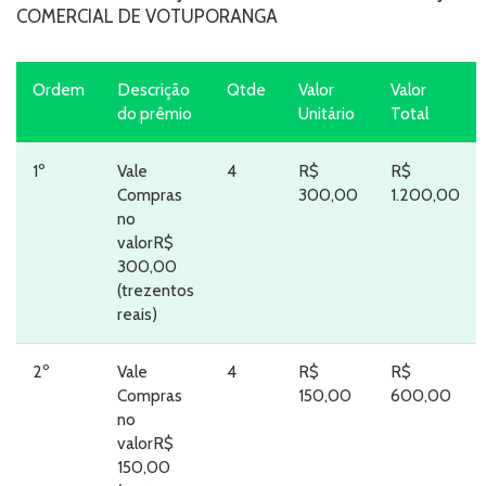
COMERCIAL DE VOTUPORANGA
Ordem
Descrição
Qtde
Valor
Valor
do prêmio
Unitário
Total
1º
Vale
4
R$
R$
Compras
300,00
1.200,00
no
valorR$
300,00
(trezentos
reais)
2º
Vale
4
R$
R$
Compras
150,00
600,00
no
valorR$
150,00