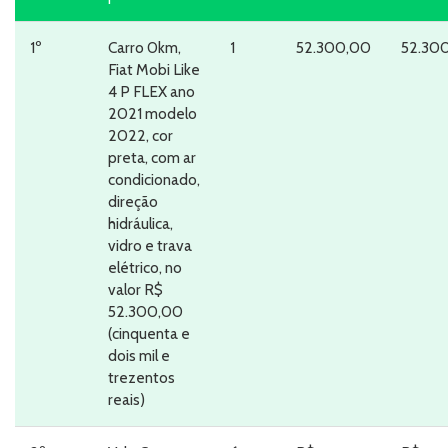
1º
Carro 0km,
1
52.300,00
52.30
Fiat Mobi Like
4 P FLEX ano
2021 modelo
2022, cor
preta, com ar
condicionado,
direção
hidráulica,
vidro e trava
elétrico, no
valor R$
52.300,00
(cinquenta e
dois mil e
trezentos
reais)