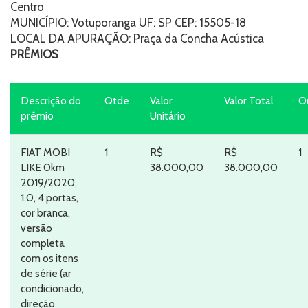
Centro
MUNICÍPIO: Votuporanga UF: SP CEP: 15505-18
LOCAL DA APURAÇÃO: Praça da Concha Acústica
PRÊMIOS
Descrição do
Qtde
Valor
Valor Total
O
prêmio
Unitário
FIAT MOBI
1
R$
R$
1
LIKE 0km
38.000,00
38.000,00
2019/2020,
1.0, 4 portas,
cor branca,
versão
completa
com os itens
de série (ar
condicionado,
direção