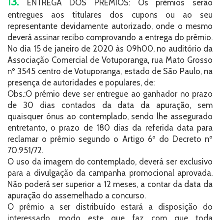
13.
ENTREGA DOS PRÊMIOS: Os prêmios serão
entregues aos titulares dos cupons ou ao seu
representante devidamente autorizado, onde o mesmo
deverá assinar recibo comprovando a entrega do prêmio.
No dia 15 de janeiro de 2020 às 09h00, no auditório da
Associação Comercial de Votuporanga, rua Mato Grosso
nº 3545 centro de Votuporanga, estado de São Paulo, na
presença de autoridades e populares, de:
Obs.:O prêmio deve ser entregue ao ganhador no prazo
de 30 dias contados da data da apuração, sem
quaisquer ónus ao contemplado, sendo lhe assegurado
entretanto, o prazo de 180 dias da referida data para
reclamar o prêmio segundo o Artigo 6º do Decreto nº
70.951/72.
O uso da imagem do contemplado, deverá ser exclusivo
para a divulgação da campanha promocional aprovada.
Não poderá ser superior a 12 meses, a contar da data da
apuração do assemelhado a concurso.
O prêmio a ser distribuído estará a disposição do
interessado, modo este que faz com que toda