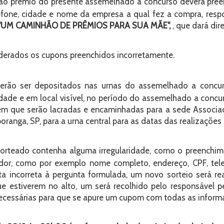
er ao prêmio do presente assemelhado a concurso deverá pr
efone, cidade e nome da empresa a qual fez a compra, res
ção "UM CAMINHÃO DE PRÊMIOS PARA SUA MÃE",
, que dará dir
derados os cupons preenchidos incorretamente.
rão ser depositados nas urnas do assemelhado a concurs
dade e em local visível, no período do assemelhado a concu
m que serão lacradas e encaminhadas para a sede Associaçã
oranga, SP, para a urna central para as datas das realizações
rteado contenha alguma irregularidade, como o preenchimen
dor, como por exemplo nome completo, endereço, CPF, tel
ta incorreta à pergunta formulada, um novo sorteio será r
e estiverem no alto, um será recolhido pelo responsável pe
ecessárias para que se apure um cupom com todas as informa