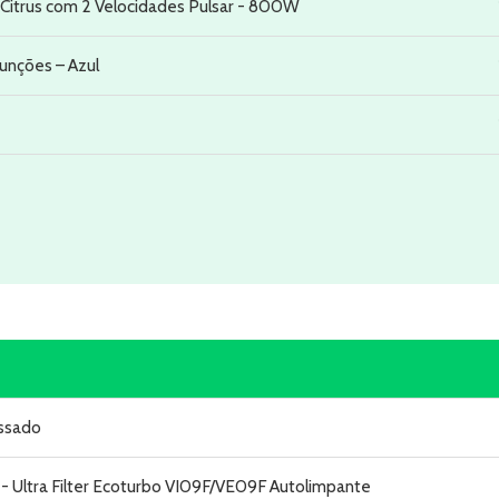
2 Citrus com 2 Velocidades Pulsar - 800W
funções – Azul
assado
 - Ultra Filter Ecoturbo VI09F/VE09F Autolimpante