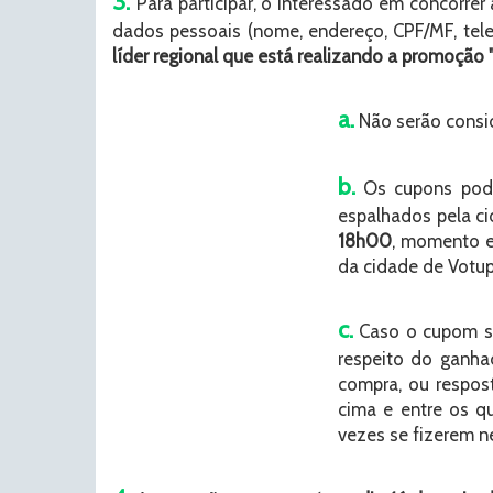
3.
Para participar, o interessado em concorr
dados pessoais (nome, endereço, CPF/MF, tel
líder regional que está realizando a promo
a.
Não serão consi
b.
Os cupons pode
espalhados pela ci
18h00
, momento e
da cidade de Votup
c.
Caso o cupom so
respeito do ganha
compra, ou respos
cima e entre os qu
vezes se fizerem n