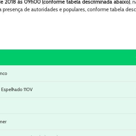
de 2018 às 09h00 (conforme tabela descriminada abaixo)
, 
a presença de autoridades e populares, conforme tabela desc
anco
 Espelhado 110V
imer