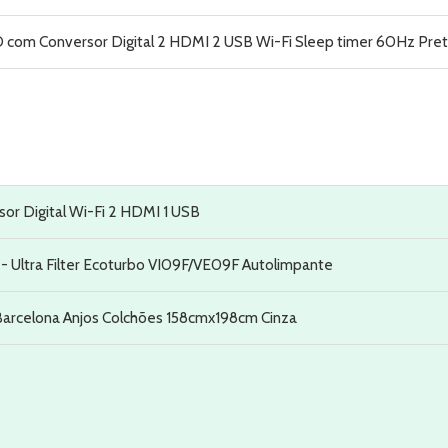
com Conversor Digital 2 HDMI 2 USB Wi-Fi Sleep timer 60Hz Pre
r Digital Wi-Fi 2 HDMI 1 USB
 - Ultra Filter Ecoturbo VI09F/VE09F Autolimpante
arcelona Anjos Colchões 158cmx198cm Cinza