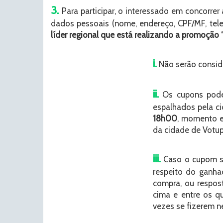
3.
Para participar, o interessado em concorr
dados pessoais (nome, endereço, CPF/MF, tel
líder regional que está realizando a promoção
i.
Não serão consid
ii.
Os cupons poder
espalhados pela ci
18h00
, momento e
da cidade de Votup
iii.
Caso o cupom so
respeito do ganha
compra, ou respos
cima e entre os qu
vezes se fizerem n