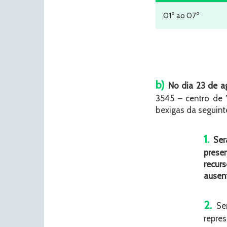
01º ao 07º
b)
No dia 23 de 
3545 – centro de 
bexigas da seguint
1.
Será
prese
recur
ausen
2.
Sen
repre