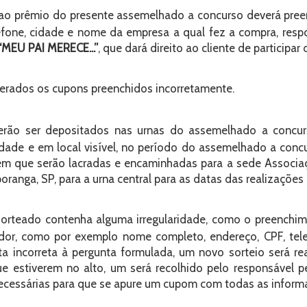
er ao prêmio do presente assemelhado a concurso deverá pr
efone, cidade e nome da empresa a qual fez a compra, res
 “MEU PAI MERECE...”
, que dará direito ao cliente de participar
erados os cupons preenchidos incorretamente.
ão ser depositados nas urnas do assemelhado a concurs
dade e em local visível, no período do assemelhado a conc
m que serão lacradas e encaminhadas para a sede Associaçã
oranga, SP, para a urna central para as datas das realizações
rteado contenha alguma irregularidade, como o preenchimen
dor, como por exemplo nome completo, endereço, CPF, tel
ta incorreta à pergunta formulada, um novo sorteio será r
e estiverem no alto, um será recolhido pelo responsável pe
ecessárias para que se apure um cupom com todas as informa